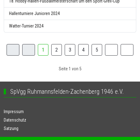
18. Hobby-Hallen-Fußballmeisterschaft um den Sport-Greil-Cup
Hallenturniere Junioren 2024
Watter-Turnier 2024
1
2
3
4
5
Seite 1 von 5
SpVgg Ruhmannsfelden-Zachenberg 1946 e.V.
Impressum
Datenschutz
Satzung