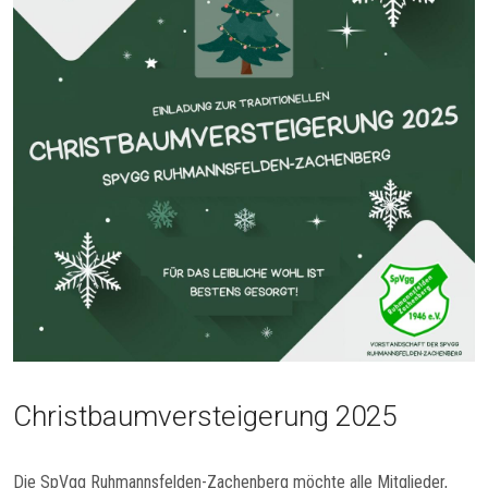
Christbaumversteigerung 2025
Die SpVgg Ruhmannsfelden-Zachenberg möchte alle Mitglieder,