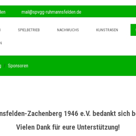
den
mail@spvgg-ruhmannsfelden.de
N
SPIELBETRIEB
NACHWUCHS
KUNSTRASEN
N
g
Sponsoren
sfelden-Zachenberg 1946 e.V. bedankt sich be
Vielen Dank für eure Unterstützung!