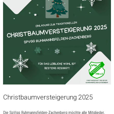
Christbaumversteigerung 2025
Die SpVgg Ruhmannsfelden-Zachenberg möchte alle Mitglieder,