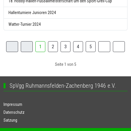
18. Hobby-Hallen-Fußballmeisterschaft um den Sport-Greil-Cup
Hallenturniere Junioren 2024
Watter-Turnier 2024
1
2
3
4
5
Seite 1 von 5
SpVgg Ruhmannsfelden-Zachenberg 1946 e.V.
Impressum
Datenschutz
Satzung